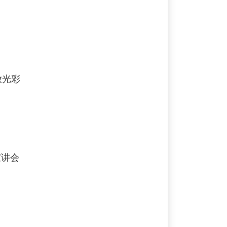
放光彩
宣讲会