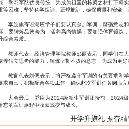
能，学习军队优良传统，为成为祖国的栋梁之材打下坚
重等困难，坚持科学组训、正规施训，确保质量和安全，
李旋旗寄语湖应学子们要认真参加军训，磨砺意志和
标；要锤炼品德修为，涵养高尚情操；要加强体育锻炼
升综合素质。
教师代表、经济管理学院教师彭丽表示，同学们在大
培养独立思考的能力，锤炼坚韧不拔的意志，为成为更好
教官代表刘偲表示，将严格遵守军训的有关要求和学
要求自己，积极配合各项工作，确保此次军训任务圆满完
大会最后，乔臣为2024级新生军训团授旗。202
难忘的军训旅程中收获蜕变与成长。
开学升旗礼 振奋精