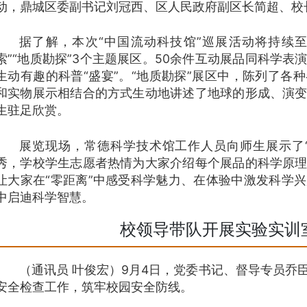
动，鼎城区委副书记刘冠西、区人民政府副区长简超、校
据了解，本次“中国流动科技馆”巡展活动将持续至1
索”“地质勘探”3个主题展区。50余件互动展品同科学
生动有趣的科普“盛宴”。“地质勘探”展区中，陈列了各
和实物展示相结合的方式生动地讲述了地球的形成、演
生驻足欣赏。
展览现场，常德科学技术馆工作人员向师生展示了“
秀，学校学生志愿者热情为大家介绍每个展品的科学原
让大家在“零距离”中感受科学魅力、在体验中激发科学
中启迪科学智慧。
校领导带队开展实验实训
（通讯员 叶俊宏）9月4日，党委书记、督导专员乔
安全检查工作，筑牢校园安全防线。