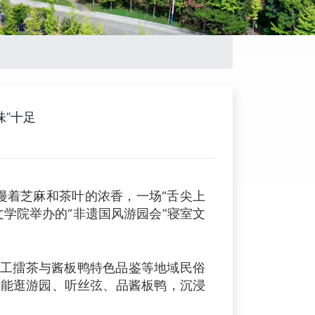
味”十足
漫着芝麻和茶叶的浓香，一场“舌尖上
学院举办的“非遗国风游园会”寝室文
工擂茶与酱板鸭特色品鉴等地域民俗
就能逛游园、听丝弦、品酱板鸭，沉浸