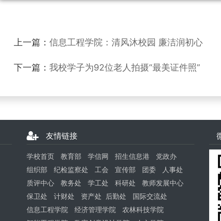
上一篇：
信息工程学院：清风沐校园 廉洁润初心
下一篇：
我校学子为92位老人拍摄“最美证件照”
友情链接
学校首页
教育部
学信网
招生信息港
党政办
组织部
纪检监察处
工会
宣传部
团委
人事处
质评中心
教务处
学工处
科研处
教师发展中心
保卫处
计财处
资产处
后勤处
国际交流处
信息工程学院
经济管理学院
农林科技学院