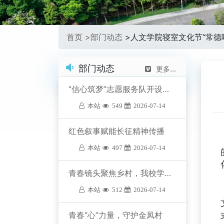
首页 >
部门动态
>
人文学院寝室文化节“常德
部门动态
更多...
​“信心筑梦”志愿服务队开设公益编程课堂
本站
549
2026-07-14
​红色叙事赋能长征精神传播
本站
497
2026-07-14
​青春镜头聚焦乡村，我校学子探访西洞庭管理…
本站
512
2026-07-14
​青春“心”力量，守护金凤村