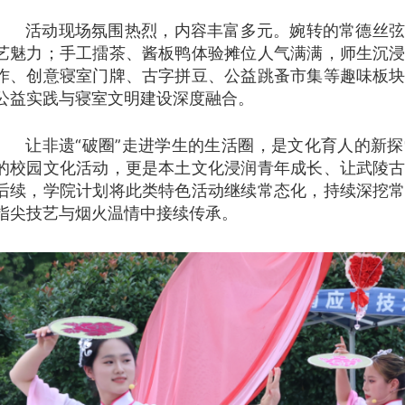
活动现场氛围热烈，内容丰富多元。婉转的常德丝弦
艺魅力；手工擂茶、酱板鸭体验摊位人气满满，师生沉
作、创意寝室门牌、古字拼豆、公益跳蚤市集等趣味板
公益实践与寝室文明建设深度融合。
让非遗“破圈”走进学生的生活圈，是文化育人的新
的校园文化活动，更是本土文化浸润青年成长、让武陵
后续，学院计划将此类特色活动继续常态化，持续深挖
指尖技艺与烟火温情中接续传承。