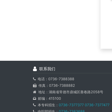
联系我们
电话：0736-7388388
传真：0736-7388882
地址：湖南省常德市鼎城区善卷路2058号
邮编：415100
本专科招生：
0736-7377377
0736-7377477
中职部招生：
0736-7383688